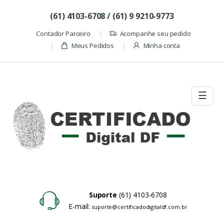
Skip to navigation
Skip to content
(61) 4103-6708 / (61) 9 9210-9773
Contador Parceiro
Acompanhe seu pedido
Meus Pedidos
Minha conta
☰
Suporte
(61) 4103-6708
E-mail:
suporte@certificadodigitaldf.com.br