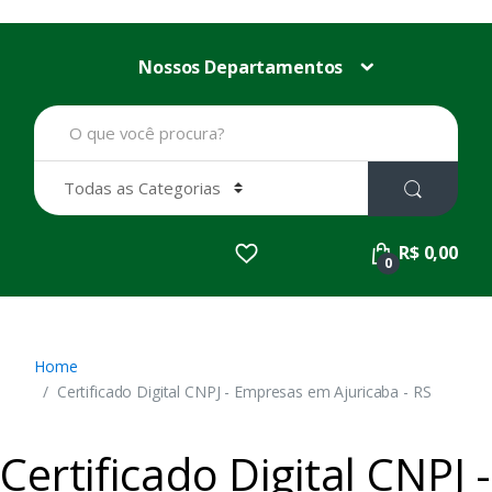
Nossos Departamentos
B
u
s
c
a
r
p
R$ 0,00
o
0
r
:
Home
Certificado Digital CNPJ - Empresas em Ajuricaba - RS
Certificado Digital CNPJ -