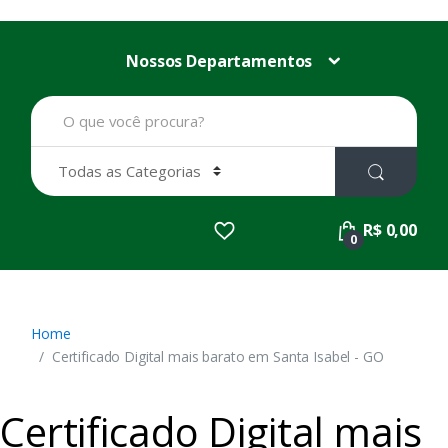
Nossos Departamentos
B
u
s
c
a
r
p
R$ 0,00
o
0
r
:
Home
Certificado Digital mais barato em Santa Isabel - GO
Certificado Digital mais