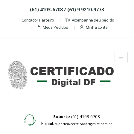
Skip to navigation
Skip to content
(61) 4103-6708 / (61) 9 9210-9773
Contador Parceiro
Acompanhe seu pedido
Meus Pedidos
Minha conta
☰
Suporte
(61) 4103-6708
E-mail:
suporte@certificadodigitaldf.com.br