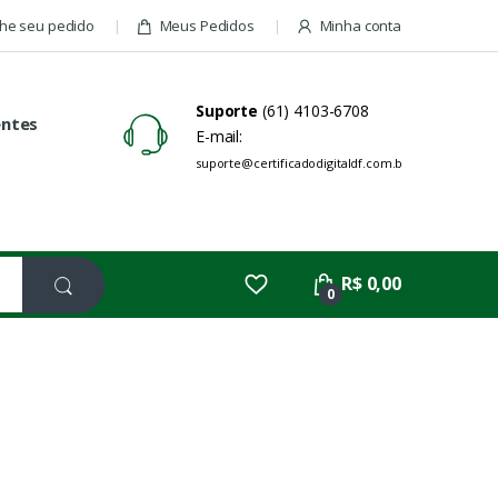
e seu pedido
Meus Pedidos
Minha conta
Suporte
(61) 4103-6708
entes
E-mail:
suporte@certificadodigitaldf.com.br
R$ 0,00
0