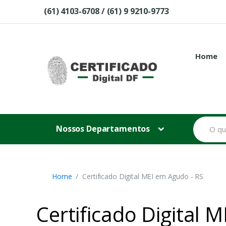
Skip to navigation
Skip to content
(61) 4103-6708 / (61) 9 9210-9773
Home
B
Nossos Departamentos
u
s
c
a
r
p
Home
Certificado Digital MEI em Agudo - RS
o
r
:
Certificado Digital 