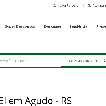
Contador Parceiro
Acompanh
Super Descontos
Destaque
Tendência
Pres
MEI em Agudo - RS