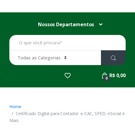
Nossos Departamentos
B
u
s
c
a
r
p
R$ 0,00
o
0
r
:
Home
Certificado Digital para Contador: e-CAC, SPED, eSocial e
Mais