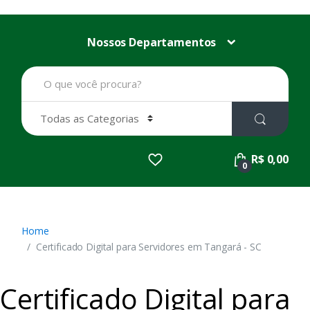
Nossos Departamentos
B
u
s
c
a
r
p
R$ 0,00
o
0
r
:
Home
Certificado Digital para Servidores em Tangará - SC
Certificado Digital para