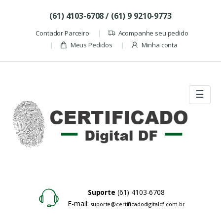
Skip to navigation
Skip to content
(61) 4103-6708 / (61) 9 9210-9773
Contador Parceiro
Acompanhe seu pedido
Meus Pedidos
Minha conta
☰
Suporte
(61) 4103-6708
E-mail:
suporte@certificadodigitaldf.com.br