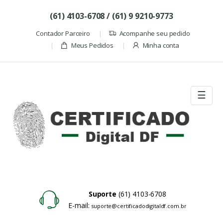
Skip to navigation
Skip to content
(61) 4103-6708 / (61) 9 9210-9773
Contador Parceiro
Acompanhe seu pedido
Meus Pedidos
Minha conta
☰
Suporte
(61) 4103-6708
E-mail:
suporte@certificadodigitaldf.com.br