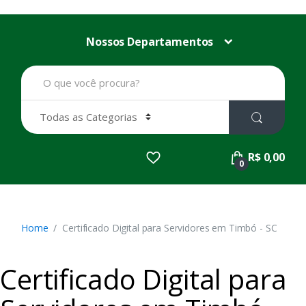
Nossos Departamentos
B
u
s
c
a
r
p
R$ 0,00
o
0
r
:
Home
Certificado Digital para Servidores em Timbó - SC
Certificado Digital para