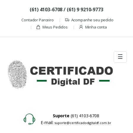
Skip to navigation
Skip to content
(61) 4103-6708 / (61) 9 9210-9773
Contador Parceiro
Acompanhe seu pedido
Meus Pedidos
Minha conta
☰
Suporte
(61) 4103-6708
E-mail:
suporte@certificadodigitaldf.com.br