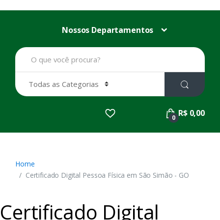
Nossos Departamentos
B
u
s
c
a
r
p
R$ 0,00
o
0
r
:
Home
Certificado Digital Pessoa Física em São Simão - GO
Certificado Digital