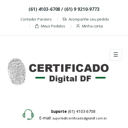
Skip to navigation
Skip to content
(61) 4103-6708 / (61) 9 9210-9773
Contador Parceiro
Acompanhe seu pedido
Meus Pedidos
Minha conta
☰
Suporte
(61) 4103-6708
E-mail:
suporte@certificadodigitaldf.com.br