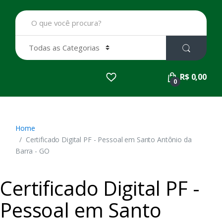
B
u
s
c
a
r
p
R$ 0,00
o
0
r
:
Home
Certificado Digital PF - Pessoal em Santo Antônio da
Barra - GO
Certificado Digital PF -
Pessoal em Santo