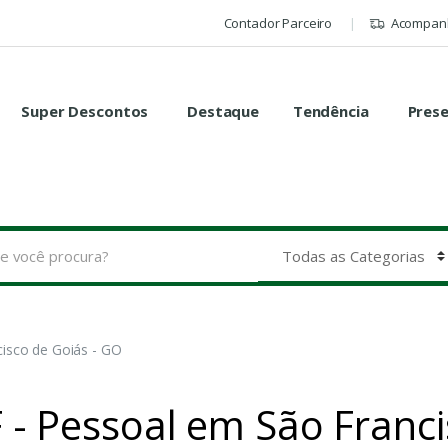
Contador Parceiro
Acompanh
Super Descontos
Destaque
Tendência
Pres
cisco de Goiás - GO
PF - Pessoal em São Franc