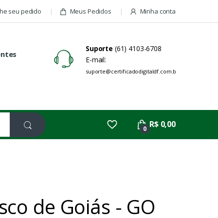
e seu pedido
Meus Pedidos
Minha conta
Suporte
(61) 4103-6708
entes
E-mail:
suporte@certificadodigitaldf.com.br
R$ 0,00
0
isco de Goiás - GO