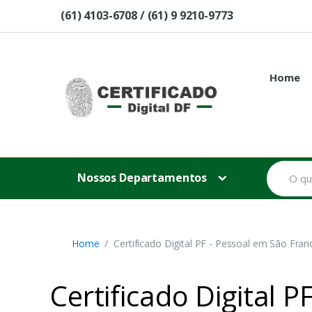
Skip to navigation
Skip to content
(61) 4103-6708 / (61) 9 9210-9773
Home
B
Nossos Departamentos
u
s
c
a
r
p
Home
Certificado Digital PF - Pessoal em São Fran
o
r
:
Certificado Digital 