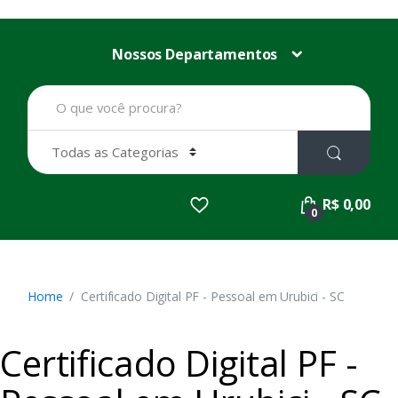
Nossos Departamentos
B
u
s
c
a
r
p
R$ 0,00
o
0
r
:
Home
Certificado Digital PF - Pessoal em Urubici - SC
Certificado Digital PF -