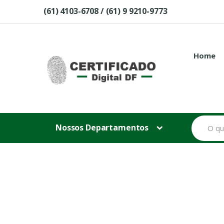
Skip to navigation
Skip to content
(61) 4103-6708 / (61) 9 9210-9773
Home
B
Nossos Departamentos
u
s
c
a
r
p
o
r
: