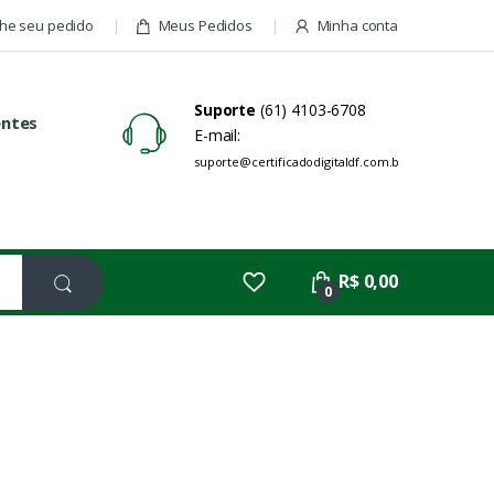
e seu pedido
Meus Pedidos
Minha conta
Suporte
(61) 4103-6708
entes
E-mail:
suporte@certificadodigitaldf.com.br
R$ 0,00
0