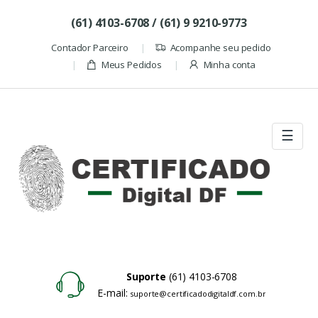
Skip to navigation
Skip to content
(61) 4103-6708 / (61) 9 9210-9773
Contador Parceiro
Acompanhe seu pedido
Meus Pedidos
Minha conta
☰
Suporte
(61) 4103-6708
E-mail:
suporte@certificadodigitaldf.com.br