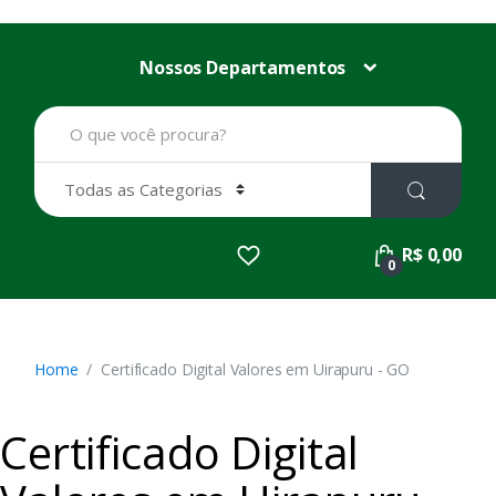
Nossos Departamentos
B
u
s
c
a
r
p
R$ 0,00
o
0
r
:
Home
Certificado Digital Valores em Uirapuru - GO
Certificado Digital