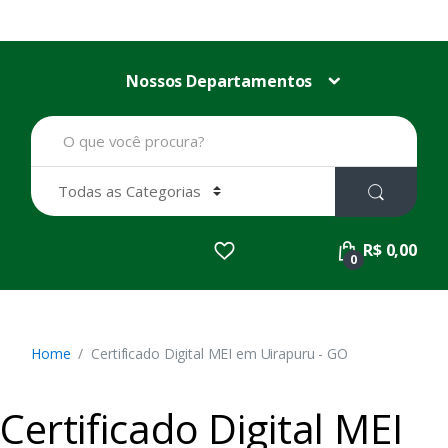
Nossos Departamentos
B
u
s
c
a
r
p
R$ 0,00
o
0
r
:
Home
Certificado Digital MEI em Uirapuru - GO
Certificado Digital MEI