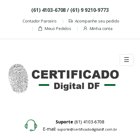
Skip to navigation
Skip to content
(61) 4103-6708 / (61) 9 9210-9773
Contador Parceiro
Acompanhe seu pedido
Meus Pedidos
Minha conta
☰
Suporte
(61) 4103-6708
E-mail:
suporte@certificadodigitaldf.com.br