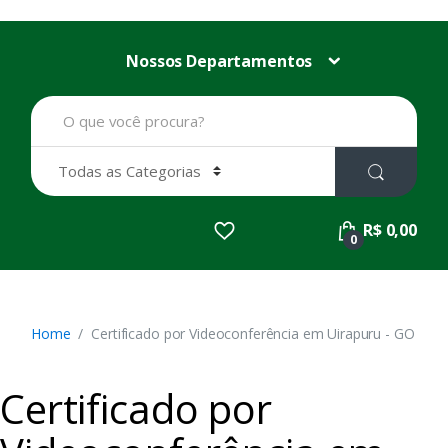
Nossos Departamentos
B
u
s
c
a
r
p
R$ 0,00
o
0
r
:
Home
Certificado por Videoconferência em Uirapuru - GO
Certificado por