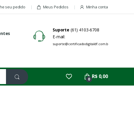
e seu pedido
Meus Pedidos
Minha conta
Suporte
(61) 4103-6708
entes
E-mail:
suporte@certificadodigitaldf.com.br
R$ 0,00
0