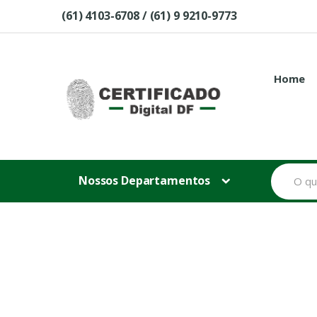
Skip to navigation
Skip to content
(61) 4103-6708 / (61) 9 9210-9773
Home
B
Nossos Departamentos
u
s
c
a
r
p
o
r
: