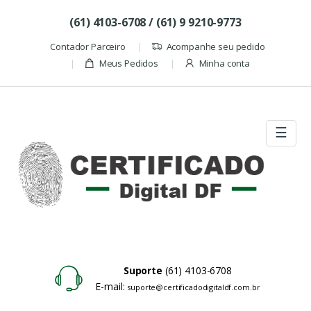
Skip to navigation
Skip to content
(61) 4103-6708 / (61) 9 9210-9773
Contador Parceiro
Acompanhe seu pedido
Meus Pedidos
Minha conta
☰
Suporte
(61) 4103-6708
E-mail:
suporte@certificadodigitaldf.com.br