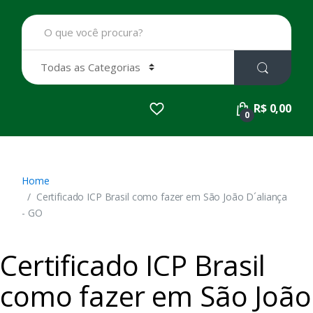
B
u
s
c
a
r
p
R$ 0,00
o
0
r
:
Home
Certificado ICP Brasil como fazer em São João D´aliança
- GO
Certificado ICP Brasil
como fazer em São João