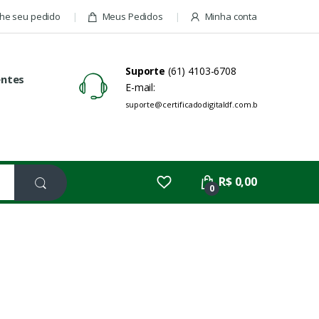
e seu pedido
Meus Pedidos
Minha conta
Suporte
(61) 4103-6708
entes
E-mail:
suporte@certificadodigitaldf.com.br
R$ 0,00
0