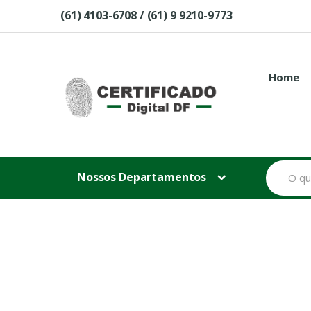
Skip to navigation
Skip to content
(61) 4103-6708 / (61) 9 9210-9773
Home
B
Nossos Departamentos
u
s
c
a
r
p
o
r
: