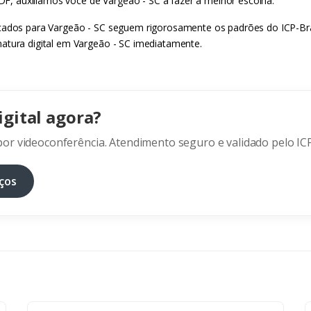
 DF, auxiliamos você de Vargeão - SC a fazer a melhor escolha.
icados para Vargeão - SC seguem rigorosamente os padrões do ICP-Bras
natura digital em Vargeão - SC imediatamente.
igital agora?
or videoconferência. Atendimento seguro e validado pelo ICP
ços