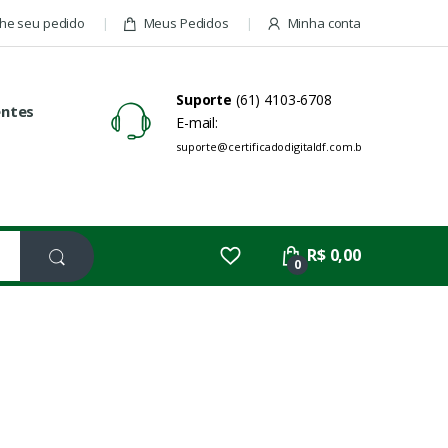
e seu pedido
Meus Pedidos
Minha conta
Suporte
(61) 4103-6708
entes
E-mail:
suporte@certificadodigitaldf.com.br
R$ 0,00
0