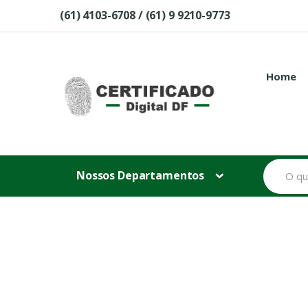
Skip to navigation
Skip to content
(61) 4103-6708 / (61) 9 9210-9773
Home
B
Nossos Departamentos
u
s
c
a
r
p
o
r
: