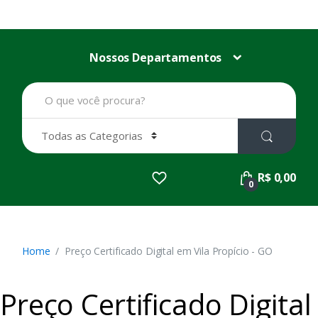
Nossos Departamentos
B
u
s
c
a
r
p
R$ 0,00
o
0
r
:
Home
Preço Certificado Digital em Vila Propício - GO
Preço Certificado Digital