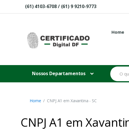
Skip to navigation
Skip to content
(61) 4103-6708 / (61) 9 9210-9773
Home
B
Nossos Departamentos
u
s
c
a
r
p
Home
CNPJ A1 em Xavantina - SC
o
r
:
CNPJ A1 em Xavantin