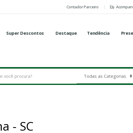
Contador Parceiro
Acompanh
Super Descontos
Destaque
Tendência
Pres
a - SC