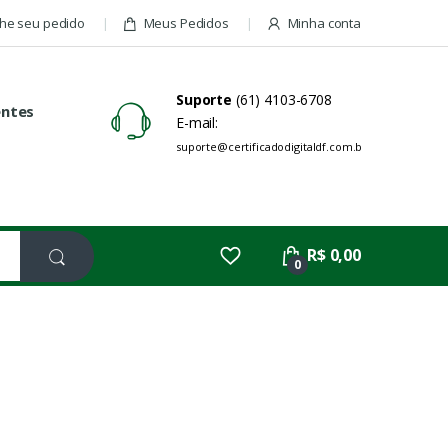
e seu pedido
Meus Pedidos
Minha conta
Suporte
(61) 4103-6708
entes
E-mail:
suporte@certificadodigitaldf.com.br
R$ 0,00
0