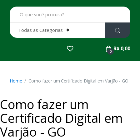
B
u
s
c
a
r
p
R$ 0,00
o
0
r
:
Home
Como fazer um Certificado Digital em Varjão - GO
Como fazer um
Certificado Digital em
Varjão - GO