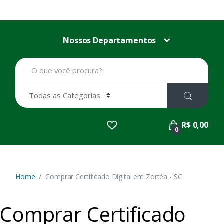
Nossos Departamentos
B
u
s
c
a
r
p
R$ 0,00
o
0
r
:
Home
Comprar Certificado Digital em Zortéa - SC
Comprar Certificado