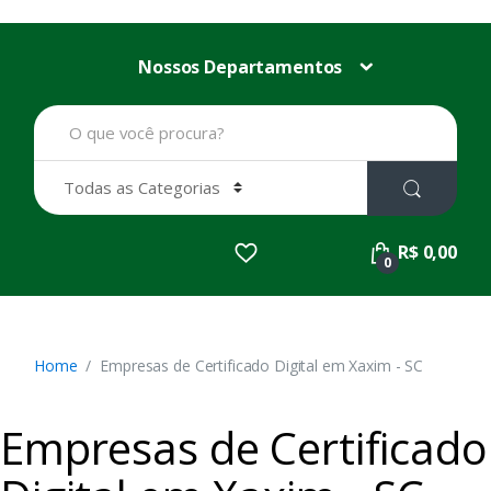
Nossos Departamentos
B
u
s
c
a
r
p
R$ 0,00
o
0
r
:
Home
Empresas de Certificado Digital em Xaxim - SC
Empresas de Certificado