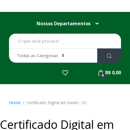
Nossos Departamentos
B
u
s
c
a
r
p
R$ 0,00
o
0
r
:
Home
Certificado Digital em Xaxim - SC
Certificado Digital em