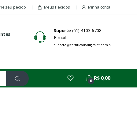
e seu pedido
Meus Pedidos
Minha conta
Suporte
(61) 4103-6708
entes
E-mail:
suporte@certificadodigitaldf.com.br
R$ 0,00
0