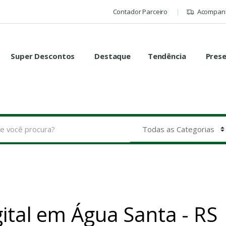
Contador Parceiro
Acompanh
Super Descontos
Destaque
Tendência
Pres
gital em Água Santa - RS