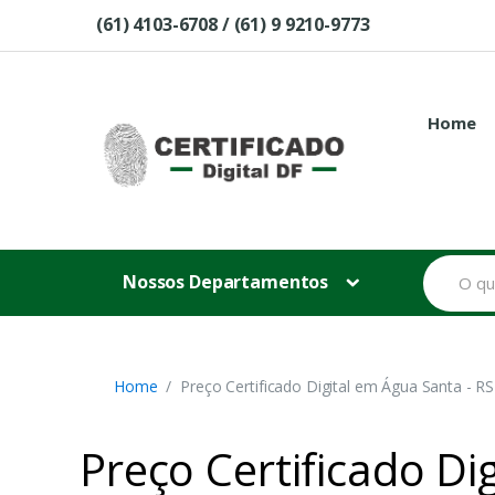
Skip to navigation
Skip to content
(61) 4103-6708 / (61) 9 9210-9773
Home
B
Nossos Departamentos
u
s
c
a
r
p
Home
Preço Certificado Digital em Água Santa - RS
o
r
:
Preço Certificado Di