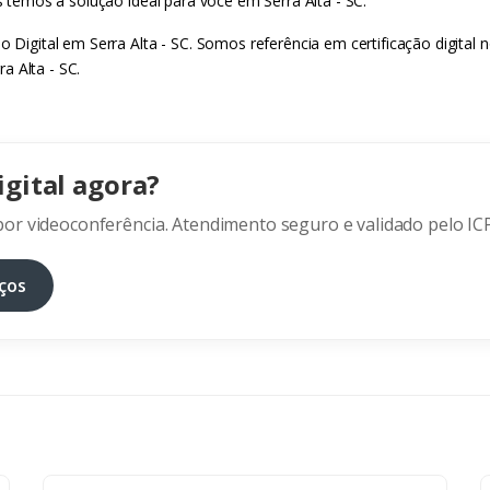
ós temos a solução ideal para você em Serra Alta - SC.
do Digital em Serra Alta - SC. Somos referência em certificação digital
a Alta - SC.
igital agora?
or videoconferência. Atendimento seguro e validado pelo ICP
ços