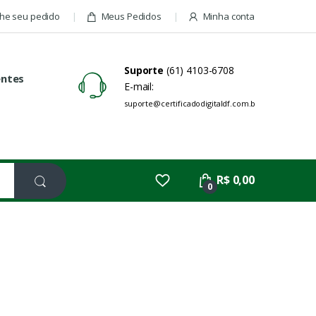
e seu pedido
Meus Pedidos
Minha conta
Suporte
(61) 4103-6708
entes
E-mail:
suporte@certificadodigitaldf.com.br
R$ 0,00
0