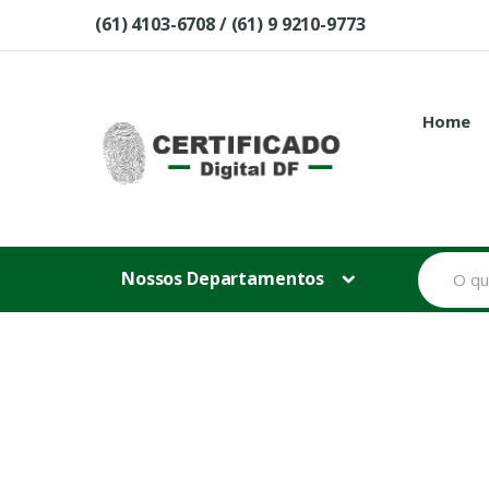
Skip to navigation
Skip to content
(61) 4103-6708 / (61) 9 9210-9773
Home
B
Nossos Departamentos
u
s
c
a
r
p
o
r
: