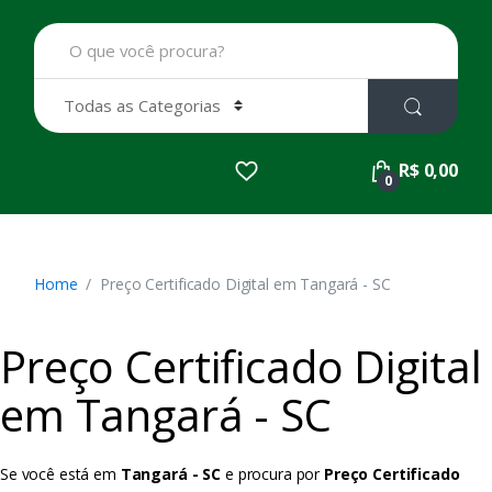
B
u
s
c
a
r
p
R$ 0,00
o
0
r
:
Home
Preço Certificado Digital em Tangará - SC
Preço Certificado Digital
em Tangará - SC
Se você está em
Tangará - SC
e procura por
Preço Certificado