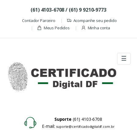
Skip to navigation
Skip to content
(61) 4103-6708 / (61) 9 9210-9773
Contador Parceiro
Acompanhe seu pedido
Meus Pedidos
Minha conta
☰
Suporte
(61) 4103-6708
E-mail:
suporte@certificadodigitaldf.com.br