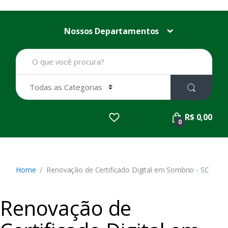
Nossos Departamentos
B
u
s
c
a
r
p
R$ 0,00
o
0
r
:
Home
Renovação de Certificado Digital em Sombrio - SC
Renovação de