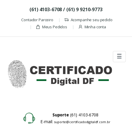
Skip to navigation
Skip to content
(61) 4103-6708 / (61) 9 9210-9773
Contador Parceiro
Acompanhe seu pedido
Meus Pedidos
Minha conta
☰
Suporte
(61) 4103-6708
E-mail:
suporte@certificadodigitaldf.com.br