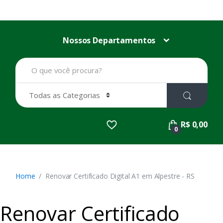
Nossos Departamentos
B
u
s
c
a
r
p
R$ 0,00
o
0
r
:
Home
Renovar Certificado Digital A1 em Alpestre - RS
Renovar Certificado