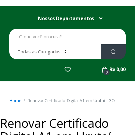
Nossos Departamentos
B
u
s
c
a
r
p
R$ 0,00
o
0
r
:
Home
Renovar Certificado Digital A1 em Urutaí - GO
Renovar Certificado