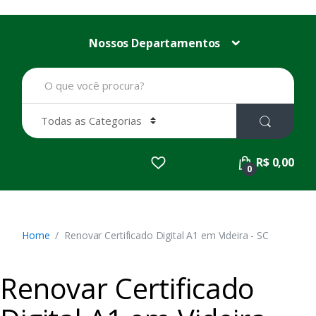
Nossos Departamentos
B
u
s
c
a
r
p
R$ 0,00
o
0
r
:
Home
Renovar Certificado Digital A1 em Videira - SC
Renovar Certificado