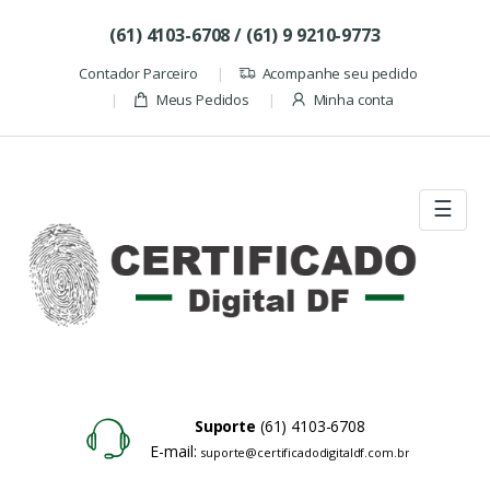
Skip to navigation
Skip to content
(61) 4103-6708 / (61) 9 9210-9773
Contador Parceiro
Acompanhe seu pedido
Meus Pedidos
Minha conta
☰
Suporte
(61) 4103-6708
E-mail:
suporte@certificadodigitaldf.com.br