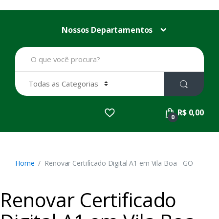
Nossos Departamentos
B
u
s
c
a
r
p
R$ 0,00
o
0
r
:
Home
Renovar Certificado Digital A1 em Vila Boa - GO
Renovar Certificado