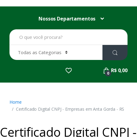
Nossos Departamentos
B
u
s
c
a
r
p
R$ 0,00
o
0
r
:
Home
Certificado Digital CNPJ - Empresas em Anta Gorda - RS
Certificado Digital CNPJ -