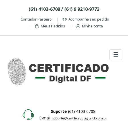
Skip to navigation
Skip to content
(61) 4103-6708 / (61) 9 9210-9773
Contador Parceiro
Acompanhe seu pedido
Meus Pedidos
Minha conta
☰
Suporte
(61) 4103-6708
E-mail:
suporte@certificadodigitaldf.com.br