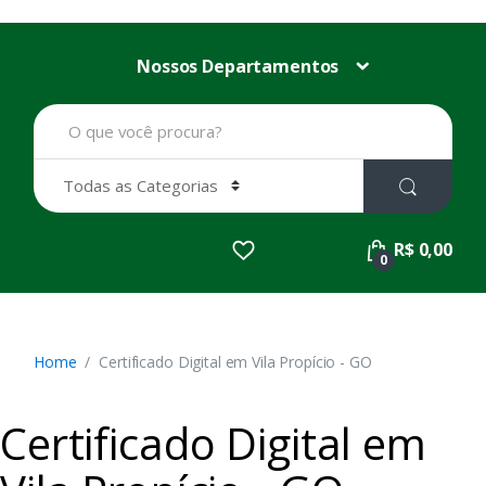
Nossos Departamentos
B
u
s
c
a
r
p
R$ 0,00
o
0
r
:
Home
Certificado Digital em Vila Propício - GO
Certificado Digital em