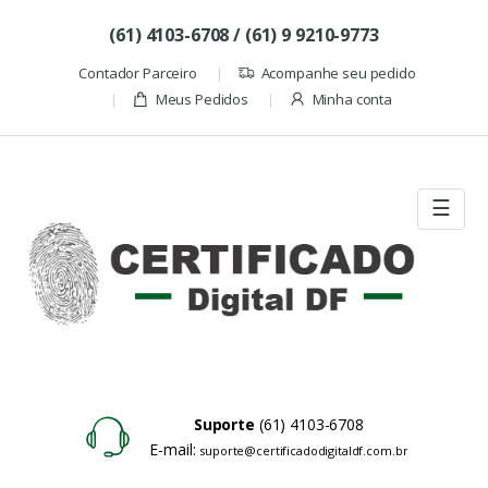
Skip to navigation
Skip to content
(61) 4103-6708 / (61) 9 9210-9773
Contador Parceiro
Acompanhe seu pedido
Meus Pedidos
Minha conta
☰
Suporte
(61) 4103-6708
E-mail:
suporte@certificadodigitaldf.com.br