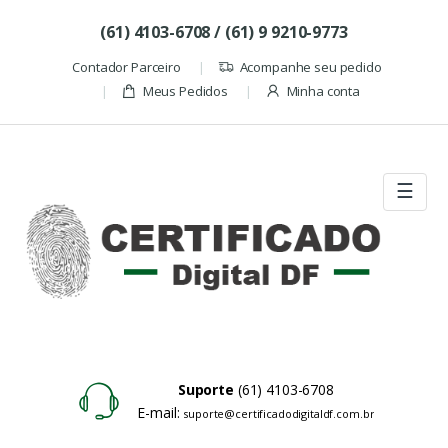
Skip to navigation
Skip to content
(61) 4103-6708 / (61) 9 9210-9773
Contador Parceiro
Acompanhe seu pedido
Meus Pedidos
Minha conta
☰
Suporte
(61) 4103-6708
E-mail:
suporte@certificadodigitaldf.com.br