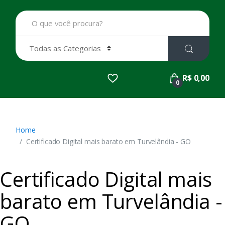
B
u
s
c
a
r
p
R$ 0,00
o
0
r
:
Home
Certificado Digital mais barato em Turvelândia - GO
Certificado Digital mais
barato em Turvelândia -
GO