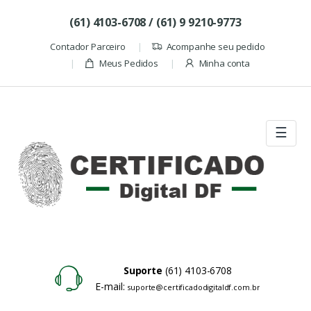
Skip to navigation
Skip to content
(61) 4103-6708 / (61) 9 9210-9773
Contador Parceiro
Acompanhe seu pedido
Meus Pedidos
Minha conta
☰
Suporte
(61) 4103-6708
E-mail:
suporte@certificadodigitaldf.com.br