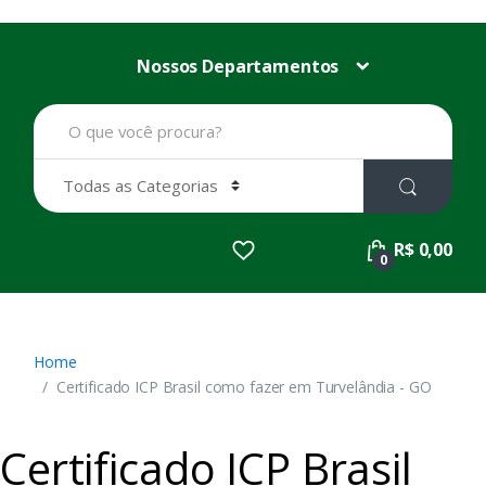
Nossos Departamentos
B
u
s
c
a
r
p
R$ 0,00
o
0
r
:
Home
Certificado ICP Brasil como fazer em Turvelândia - GO
Certificado ICP Brasil