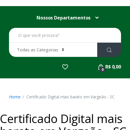
Nossos Departamentos
B
u
s
c
a
r
p
R$ 0,00
o
0
r
:
Home
Certificado Digital mais barato em Vargeão - SC
Certificado Digital mais