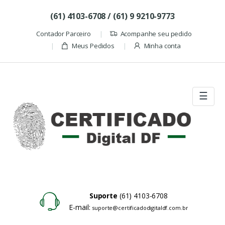
Skip to navigation
Skip to content
(61) 4103-6708 / (61) 9 9210-9773
Contador Parceiro
Acompanhe seu pedido
Meus Pedidos
Minha conta
☰
Suporte
(61) 4103-6708
E-mail:
suporte@certificadodigitaldf.com.br