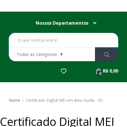
Nossos Departamentos
B
u
s
c
a
r
p
R$ 0,00
o
0
r
:
Home
Certificado Digital MEI em Anta Gorda - RS
Certificado Digital MEI