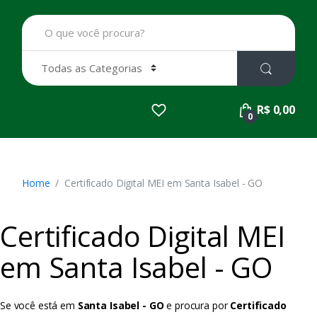
B
u
s
c
a
r
p
R$ 0,00
o
0
r
:
Home
Certificado Digital MEI em Santa Isabel - GO
Certificado Digital MEI
em Santa Isabel - GO
Se você está em
Santa Isabel - GO
e procura por
Certificado