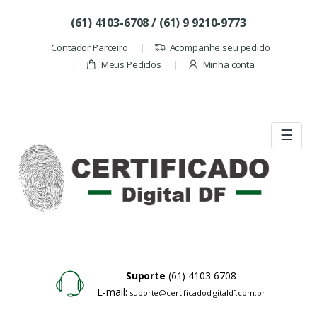
Skip to navigation
Skip to content
(61) 4103-6708 / (61) 9 9210-9773
Contador Parceiro
Acompanhe seu pedido
Meus Pedidos
Minha conta
☰
Suporte
(61) 4103-6708
E-mail:
suporte@certificadodigitaldf.com.br