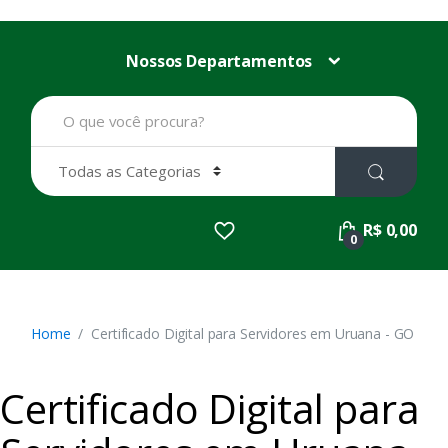
Nossos Departamentos
B
u
s
c
a
r
p
R$ 0,00
o
0
r
:
Home
Certificado Digital para Servidores em Uruana - GO
Certificado Digital para