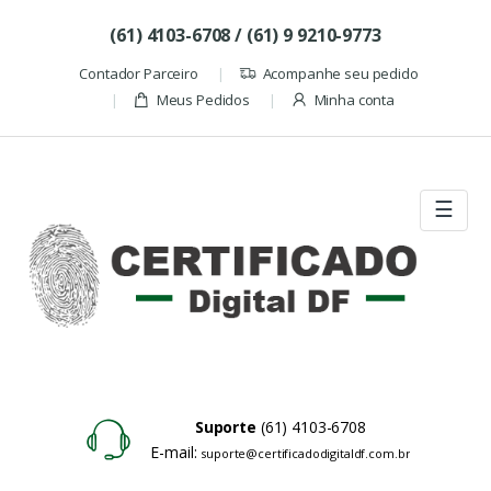
Skip to navigation
Skip to content
(61) 4103-6708 / (61) 9 9210-9773
Contador Parceiro
Acompanhe seu pedido
Meus Pedidos
Minha conta
☰
Suporte
(61) 4103-6708
E-mail:
suporte@certificadodigitaldf.com.br