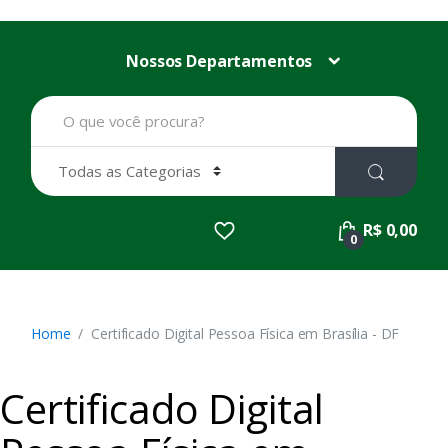
Nossos Departamentos
B
u
s
c
a
r
p
R$ 0,00
o
0
r
:
Home
Certificado Digital Pessoa Física em Brasília - DF
Certificado Digital