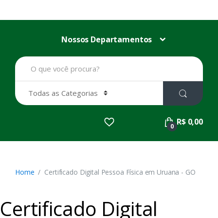
Nossos Departamentos
B
u
s
c
a
r
p
R$ 0,00
o
0
r
:
Home
Certificado Digital Pessoa Física em Uruana - GO
Certificado Digital