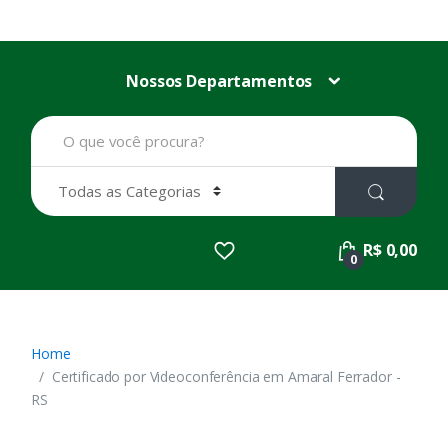
Nossos Departamentos
B
u
s
c
a
r
p
R$ 0,00
o
0
r
:
Home
Certificado por Videoconferência em Amaral Ferrador -
RS