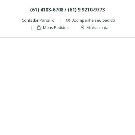
Skip to navigation
Skip to content
(61) 4103-6708 / (61) 9 9210-9773
Contador Parceiro
Acompanhe seu pedido
Meus Pedidos
Minha conta