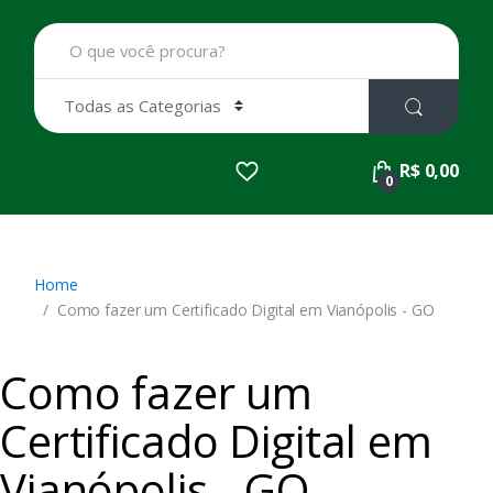
B
u
s
c
a
r
p
R$ 0,00
o
0
r
:
Home
Como fazer um Certificado Digital em Vianópolis - GO
Como fazer um
Certificado Digital em
Vianópolis - GO