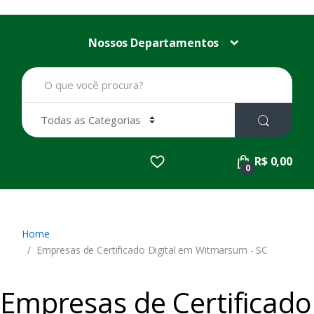
Nossos Departamentos
B
u
s
c
a
r
p
R$ 0,00
o
0
r
:
Home
Empresas de Certificado Digital em Witmarsum - SC
Empresas de Certificado