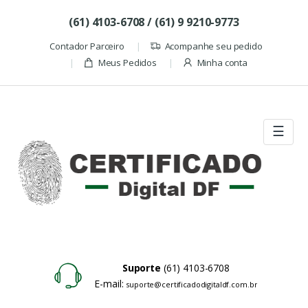
Skip to navigation
Skip to content
(61) 4103-6708 / (61) 9 9210-9773
Contador Parceiro
Acompanhe seu pedido
Meus Pedidos
Minha conta
☰
Suporte
(61) 4103-6708
E-mail:
suporte@certificadodigitaldf.com.br