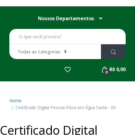
Nossos Departamentos
B
u
s
c
a
r
p
R$ 0,00
o
0
r
:
Home
Certificado Digital Pessoa Física em Água Santa - RS
Certificado Digital